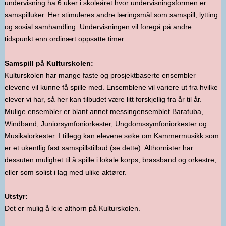
undervisning ha 6 uker i skoleåret hvor undervisningsformen er
samspilluker. Her stimuleres andre læringsmål som samspill, lytting
og sosial samhandling. Undervisningen vil foregå på andre
tidspunkt enn ordinært oppsatte timer.
Samspill på Kulturskolen:
Kulturskolen har mange faste og prosjektbaserte ensembler
elevene vil kunne få spille med. Ensemblene vil variere ut fra hvilke
elever vi har, så her kan tilbudet være litt forskjellig fra år til år.
Mulige ensembler er blant annet messingensemblet Baratuba,
Windband, Juniorsymfoniorkester, Ungdomssymfoniorkester og
Musikalorkester. I tillegg kan elevene søke om Kammermusikk som
er et ukentlig fast samspillstilbud (se dette). Althornister har
dessuten mulighet til å spille i lokale korps, brassband og orkestre,
eller som solist i lag med ulike aktører.
Utstyr:
Det er mulig å leie althorn på Kulturskolen.