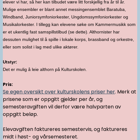
elever vi har, så her kan tilbudet være litt forskjellig fra år til år.
Mulige ensembler er blant annet messingensemblet Baratuba,
Windband, Juniorsymfoniorkester, Ungdomssymfoniorkester og
Musikalorkester. I tillegg kan elevene søke om Kammermusikk som
er et ukentlig fast samspillstilbud (se dette). Althornister har
dessuten mulighet til å spille i lokale korps, brassband og orkestre,
eller som solist i lag med ulike aktører.
Utstyr:
Det er mulig å leie althorn på Kulturskolen.
Pris:
Se egen oversikt over kulturskolens priser her
. Merk at
prisene som er oppgitt gjelder per år, og
semesteravgiften vil derfor være halvparten av
oppgitt beløp.
Elevavgiften faktureres semestervis, og faktureres
midt i høst- og vårsemesteret.