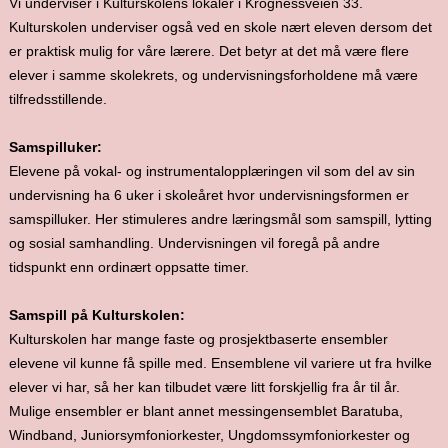
Vi underviser i Kulturskolens lokaler i Krognessveien 33.
Kulturskolen underviser også ved en skole nært eleven dersom det
er praktisk mulig for våre lærere. Det betyr at det må være flere
elever i samme skolekrets, og undervisningsforholdene må være
tilfredsstillende.
Samspilluker:
Elevene på vokal- og instrumentalopplæringen vil som del av sin
undervisning ha 6 uker i skoleåret hvor undervisningsformen er
samspilluker. Her stimuleres andre læringsmål som samspill, lytting
og sosial samhandling. Undervisningen vil foregå på andre
tidspunkt enn ordinært oppsatte timer.
Samspill på Kulturskolen:
Kulturskolen har mange faste og prosjektbaserte ensembler
elevene vil kunne få spille med. Ensemblene vil variere ut fra hvilke
elever vi har, så her kan tilbudet være litt forskjellig fra år til år.
Mulige ensembler er blant annet messingensemblet Baratuba,
Windband, Juniorsymfoniorkester, Ungdomssymfoniorkester og