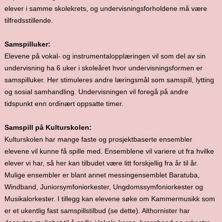
elever i samme skolekrets, og undervisningsforholdene må være
tilfredsstillende.
Samspilluker:
Elevene på vokal- og instrumentalopplæringen vil som del av sin
undervisning ha 6 uker i skoleåret hvor undervisningsformen er
samspilluker. Her stimuleres andre læringsmål som samspill, lytting
og sosial samhandling. Undervisningen vil foregå på andre
tidspunkt enn ordinært oppsatte timer.
Samspill på Kulturskolen:
Kulturskolen har mange faste og prosjektbaserte ensembler
elevene vil kunne få spille med. Ensemblene vil variere ut fra hvilke
elever vi har, så her kan tilbudet være litt forskjellig fra år til år.
Mulige ensembler er blant annet messingensemblet Baratuba,
Windband, Juniorsymfoniorkester, Ungdomssymfoniorkester og
Musikalorkester. I tillegg kan elevene søke om Kammermusikk som
er et ukentlig fast samspillstilbud (se dette). Althornister har