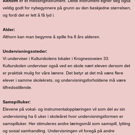
Althorn
er et messinginstrument. Dette instrument egner seg også
veldig godt for nybegynnere på grunn av den beskjedne størrelsen,
og fordi det er lett å få lyd i.
Alder:
Althorn kan man begynne å spille fra 8 års alderen.
Undervisningssteder:
Vi underviser i Kulturskolens lokaler i Krognessveien 33.
Kulturskolen underviser også ved en skole nært eleven dersom det
er praktisk mulig for våre lærere. Det betyr at det må være flere
elever i samme skolekrets, og undervisningsforholdene må være
tilfredsstillende.
Samspilluker:
Elevene på vokal- og instrumentalopplæringen vil som del av sin
undervisning ha 6 uker i skoleåret hvor undervisningsformen er
samspilluker. Her stimuleres andre læringsmål som samspill, lytting
og sosial samhandling. Undervisningen vil foregå på andre