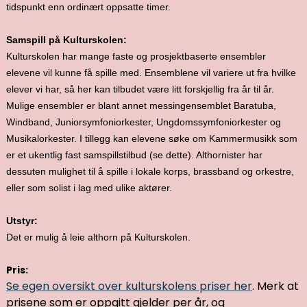
tidspunkt enn ordinært oppsatte timer.
Samspill på Kulturskolen:
Kulturskolen har mange faste og prosjektbaserte ensembler
elevene vil kunne få spille med. Ensemblene vil variere ut fra hvilke
elever vi har, så her kan tilbudet være litt forskjellig fra år til år.
Mulige ensembler er blant annet messingensemblet Baratuba,
Windband, Juniorsymfoniorkester, Ungdomssymfoniorkester og
Musikalorkester. I tillegg kan elevene søke om Kammermusikk som
er et ukentlig fast samspillstilbud (se dette). Althornister har
dessuten mulighet til å spille i lokale korps, brassband og orkestre,
eller som solist i lag med ulike aktører.
Utstyr:
Det er mulig å leie althorn på Kulturskolen.
Pris:
Se egen oversikt over kulturskolens priser her
. Merk at
prisene som er oppgitt gjelder per år, og