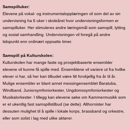
Samspilluker:
Elevene på vokal- og instrumentalopplæringen vil som del av sin
undervisning ha 6 uker i skoleåret hvor undervisningsformen er
samspilluker. Her stimuleres andre læringsmål som samspill, lytting
og sosial samhandling. Undervisningen vil foregå på andre
tidspunkt enn ordinært oppsatte timer.
Samspill på Kulturskolen:
Kulturskolen har mange faste og prosjektbaserte ensembler
elevene vil kunne få spille med. Ensemblene vil variere ut fra hvilke
elever vi har, så her kan tilbudet være litt forskjellig fra år til år.
Mulige ensembler er blant annet messingensemblet Baratuba,
Windband, Juniorsymfoniorkester, Ungdomssymfoniorkester og
Musikalorkester. I tillegg kan elevene søke om Kammermusikk som
er et ukentlig fast samspillstilbud (se dette). Althornister har
dessuten mulighet til å spille i lokale korps, brassband og orkestre,
eller som solist i lag med ulike aktører.