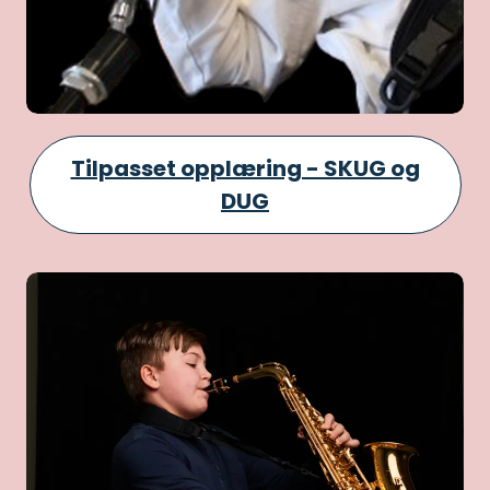
Tilpasset opplæring - SKUG og
DUG