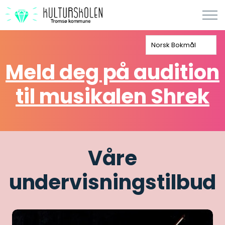
Norsk Bokmål
Meld deg på audition
til musikalen Shrek
Våre
undervisningstilbud