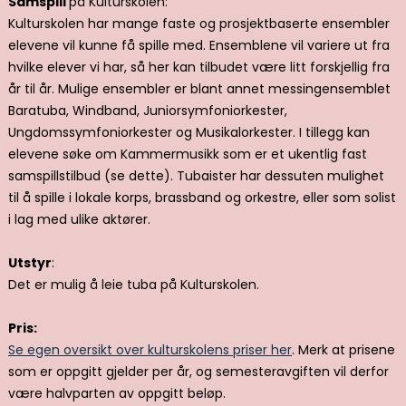
Samspill
på Kulturskolen:
Kulturskolen har mange faste og prosjektbaserte ensembler
elevene vil kunne få spille med. Ensemblene vil variere ut fra
hvilke elever vi har, så her kan tilbudet være litt forskjellig fra
år til år. Mulige ensembler er blant annet messingensemblet
Baratuba, Windband, Juniorsymfoniorkester,
Ungdomssymfoniorkester og Musikalorkester. I tillegg kan
elevene søke om Kammermusikk som er et ukentlig fast
samspillstilbud (se dette). Tubaister har dessuten mulighet
til å spille i lokale korps, brassband og orkestre, eller som solist
i lag med ulike aktører.
Utstyr
:
Det er mulig å leie tuba på Kulturskolen.
Pris:
Se egen oversikt over kulturskolens priser her
. Merk at prisene
som er oppgitt gjelder per år, og semesteravgiften vil derfor
være halvparten av oppgitt beløp.