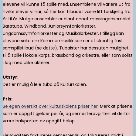
elevene vil kunne få spille med. Ensemblene vil variere ut fra
hvilke elever vi har, så her kan tilbudet være litt forskjellig fra
år til år. Mulige ensembler er blant annet messingensemblet
Baratuba, Windband, Juniorsymfoniorkester,
Ungdomssymfoniorkester og Musikalorkester. I tillegg kan
elevene søke om Kammermusikk som er et ukentlig fast
samspillstilbud (se dette). Tubaister har dessuten mulighet
til å spille i lokale korps, brassband og orkestre, eller som solist
i lag med ulike aktører.
Utstyr
:
Det er mulig å leie tuba på Kulturskolen.
Pris:
Se egen oversikt over kulturskolens priser her
. Merk at prisene
som er oppgitt gjelder per år, og semesteravgiften vil derfor
være halvparten av oppgitt beløp.
Elevavgiften faktureres semestervis, og faktureres midt i