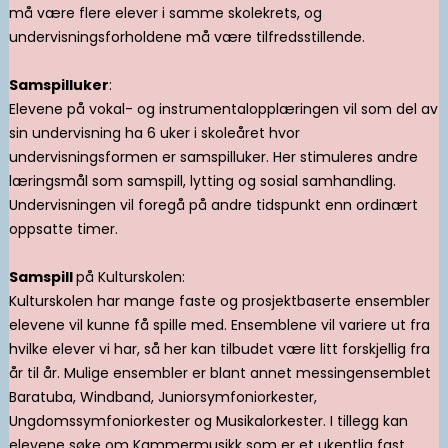
må være flere elever i samme skolekrets, og
undervisningsforholdene må være tilfredsstillende.
Samspilluker
:
Elevene på vokal- og instrumentalopplæringen vil som del av
sin undervisning ha 6 uker i skoleåret hvor
undervisningsformen er samspilluker. Her stimuleres andre
læringsmål som samspill, lytting og sosial samhandling.
Undervisningen vil foregå på andre tidspunkt enn ordinært
oppsatte timer.
Samspill
på Kulturskolen:
Kulturskolen har mange faste og prosjektbaserte ensembler
elevene vil kunne få spille med. Ensemblene vil variere ut fra
hvilke elever vi har, så her kan tilbudet være litt forskjellig fra
år til år. Mulige ensembler er blant annet messingensemblet
Baratuba, Windband, Juniorsymfoniorkester,
Ungdomssymfoniorkester og Musikalorkester. I tillegg kan
elevene søke om Kammermusikk som er et ukentlig fast