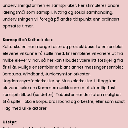
undervisningsformen er samspilluker. Her stimuleres andre
læringsmål som samspill, lytting og sosial samhandling.
Undervisningen vil foregå på andre tidspunkt enn ordinært
oppsatte timer.
Samspill
på Kulturskolen:
Kulturskolen har mange faste og prosjektbaserte ensembler
elevene vil kunne få spille med. Ensemblene vil variere ut fra
hvilke elever vi har, så her kan tilbudet være litt forskjellig fra
år til år. Mulige ensembler er blant annet messingensemblet
Baratuba, Windband, Juniorsymfoniorkester,
Ungdomssymfoniorkester og Musikalorkester. I tillegg kan
elevene søke om Kammermusikk som er et ukentlig fast
samspillstilbud (se dette). Tubaister har dessuten mulighet
til å spille i lokale korps, brassband og orkestre, eller som solist
i lag med ulike aktører.
Utstyr
: