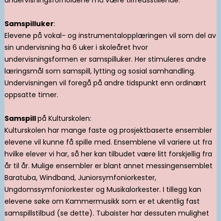
Samspilluker
:
Elevene på vokal- og instrumentalopplæringen vil som del av
sin undervisning ha 6 uker i skoleåret hvor
undervisningsformen er samspilluker. Her stimuleres andre
læringsmål som samspill, lytting og sosial samhandling.
Undervisningen vil foregå på andre tidspunkt enn ordinært
oppsatte timer.
Samspill
på Kulturskolen:
Kulturskolen har mange faste og prosjektbaserte ensembler
elevene vil kunne få spille med. Ensemblene vil variere ut fra
hvilke elever vi har, så her kan tilbudet være litt forskjellig fra
år til år. Mulige ensembler er blant annet messingensemblet
Baratuba, Windband, Juniorsymfoniorkester,
Ungdomssymfoniorkester og Musikalorkester. I tillegg kan
elevene søke om Kammermusikk som er et ukentlig fast
samspillstilbud (se dette). Tubaister har dessuten mulighet