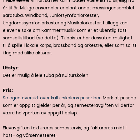
hvilke elever vi har, så her kan tilbudet være litt forskjellig fra
år til år. Mulige ensembler er blant annet messingensemblet
Baratuba, Windband, Juniorsymfoniorkester,
Ungdomssymfoniorkester og Musikalorkester. I tillegg kan
elevene søke om Kammermusikk som er et ukentlig fast
samspillstilbud (se dette). Tubaister har dessuten mulighet
til å spille i lokale korps, brassband og orkestre, eller som solist
i lag med ulike aktører.
Utstyr
:
Det er mulig å leie tuba på Kulturskolen.
Pris:
Se egen oversikt over kulturskolens priser her
. Merk at prisene
som er oppgitt gjelder per år, og semesteravgiften vil derfor
være halvparten av oppgitt beløp.
Elevavgiften faktureres semestervis, og faktureres midt i
høst- og vårsemesteret.