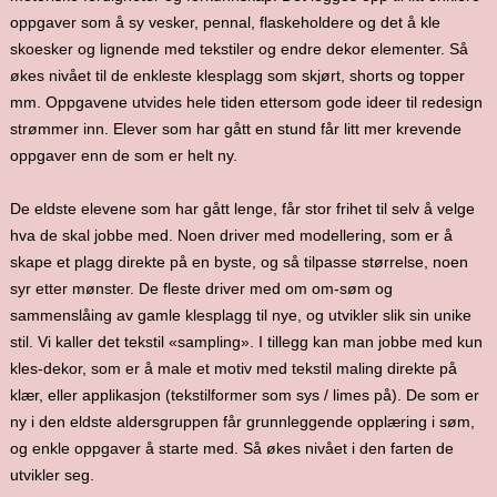
oppgaver som å sy vesker, pennal, flaskeholdere og det å kle
skoesker og lignende med tekstiler og endre dekor elementer. Så
økes nivået til de enkleste klesplagg som skjørt, shorts og topper
mm. Oppgavene utvides hele tiden ettersom gode ideer til redesign
strømmer inn. Elever som har gått en stund får litt mer krevende
oppgaver enn de som er helt ny.
De eldste elevene som har gått lenge, får stor frihet til selv å velge
hva de skal jobbe med. Noen driver med modellering, som er å
skape et plagg direkte på en byste, og så tilpasse størrelse, noen
syr etter mønster. De fleste driver med om om-søm og
sammenslåing av gamle klesplagg til nye, og utvikler slik sin unike
stil. Vi kaller det tekstil «sampling». I tillegg kan man jobbe med kun
kles-dekor, som er å male et motiv med tekstil maling direkte på
klær, eller applikasjon (tekstilformer som sys / limes på). De som er
ny i den eldste aldersgruppen får grunnleggende opplæring i søm,
og enkle oppgaver å starte med. Så økes nivået i den farten de
utvikler seg.