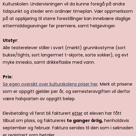
Kulturskolen. Undervisningen vil da kunne foregå på andre
tidspunkt og steder enn ordinær timeplan. Vær oppmerksom
på at oppkjøring til større forestillinger kan innebære daglige
ettermiddagsøvinger før premiere, samt helgøvinger.
Utstyr
:
Alle teaterelever stiller i svart (mørkt) grunnkostyme (sort
bukse/tights, sort langermet t-skjorte, sorte sokker), og evt
myke innesko, samt drikkeflaske med vann.
Pris:
Se egen oversikt over kulturskolens priser her
. Merk at prisene
som er oppgitt gjelder per år, og semesteravgiften vil derfor
være halvparten av oppgitt beløp.
Elevbetaling vil først bli fakturert
etter
at eleven har fått
tilbud om plass, og faktureres
to ganger årlig,
henholdsvis
september og februar. Faktura sendes til den som i søknaden
er registrert som betaler.