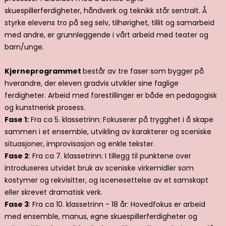
skuespillerferdigheter, håndverk og teknikk står sentralt. Å
styrke elevens tro på seg selv, tilhørighet, tillit og samarbeid
med andre, er grunnleggende i vårt arbeid med teater og
barn/unge.
Kjerneprogrammet
består av tre faser som bygger på
hverandre, der eleven gradvis utvikler sine faglige
ferdigheter. Arbeid med forestillinger er både en pedagogisk
og kunstnerisk prosess.
Fase 1:
Fra ca 5. klassetrinn: Fokuserer på trygghet i å skape
sammen i et ensemble, utvikling av karakterer og sceniske
situasjoner, improvisasjon og enkle tekster.
Fase 2
: Fra ca 7. klassetrinn: I tillegg til punktene over
introduseres utvidet bruk av sceniske virkemidler som
kostymer og rekvisitter, og iscenesettelse av et samskapt
eller skrevet dramatisk verk.
Fase 3
: Fra ca 10. klassetrinn - 18 år: Hovedfokus er arbeid
med ensemble, manus, egne skuespillerferdigheter og