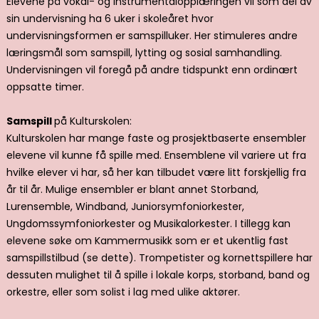
Elevene på vokal- og instrumentalopplæringen vil som del av
sin undervisning ha 6 uker i skoleåret hvor
undervisningsformen er samspilluker. Her stimuleres andre
læringsmål som samspill, lytting og sosial samhandling.
Undervisningen vil foregå på andre tidspunkt enn ordinært
oppsatte timer.
Samspill
på Kulturskolen:
Kulturskolen har mange faste og prosjektbaserte ensembler
elevene vil kunne få spille med. Ensemblene vil variere ut fra
hvilke elever vi har, så her kan tilbudet være litt forskjellig fra
år til år. Mulige ensembler er blant annet Storband,
Lurensemble, Windband, Juniorsymfoniorkester,
Ungdomssymfoniorkester og Musikalorkester. I tillegg kan
elevene søke om Kammermusikk som er et ukentlig fast
samspillstilbud (se dette). Trompetister og kornettspillere har
dessuten mulighet til å spille i lokale korps, storband, band og
orkestre, eller som solist i lag med ulike aktører.