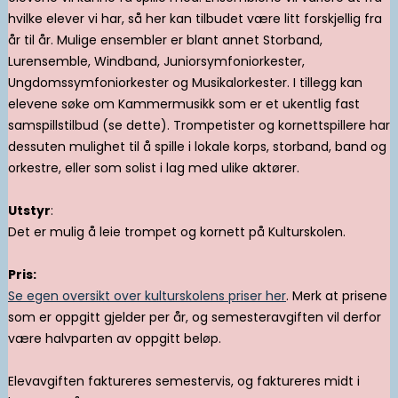
hvilke elever vi har, så her kan tilbudet være litt forskjellig fra
år til år. Mulige ensembler er blant annet Storband,
Lurensemble, Windband, Juniorsymfoniorkester,
Ungdomssymfoniorkester og Musikalorkester. I tillegg kan
elevene søke om Kammermusikk som er et ukentlig fast
samspillstilbud (se dette). Trompetister og kornettspillere har
dessuten mulighet til å spille i lokale korps, storband, band og
orkestre, eller som solist i lag med ulike aktører.
Utstyr
:
Det er mulig å leie trompet og kornett på Kulturskolen.
Pris:
Se egen oversikt over kulturskolens priser her
. Merk at prisene
som er oppgitt gjelder per år, og semesteravgiften vil derfor
være halvparten av oppgitt beløp.
Elevavgiften faktureres semestervis, og faktureres midt i