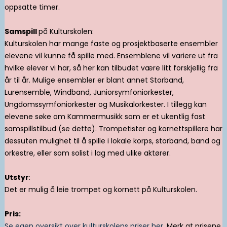
oppsatte timer.
Samspill
på Kulturskolen:
Kulturskolen har mange faste og prosjektbaserte ensembler
elevene vil kunne få spille med. Ensemblene vil variere ut fra
hvilke elever vi har, så her kan tilbudet være litt forskjellig fra
år til år. Mulige ensembler er blant annet Storband,
Lurensemble, Windband, Juniorsymfoniorkester,
Ungdomssymfoniorkester og Musikalorkester. I tillegg kan
elevene søke om Kammermusikk som er et ukentlig fast
samspillstilbud (se dette). Trompetister og kornettspillere har
dessuten mulighet til å spille i lokale korps, storband, band og
orkestre, eller som solist i lag med ulike aktører.
Utstyr
:
Det er mulig å leie trompet og kornett på Kulturskolen.
Pris:
Se egen oversikt over kulturskolens priser her
. Merk at prisene