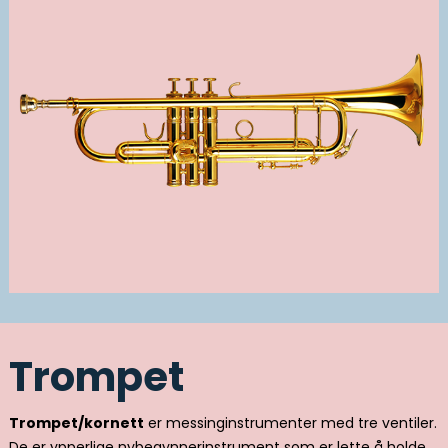
Trompet
Trompet/kornett
er messinginstrumenter med tre ventiler.
De er ypperlige nybegynnerinstrument som er lette å holde,