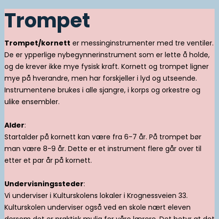
Trompet
Trompet/kornett
er messinginstrumenter med tre ventiler.
De er ypperlige nybegynnerinstrument som er lette å holde,
og de krever ikke mye fysisk kraft. Kornett og trompet ligner
mye på hverandre, men har forskjeller i lyd og utseende.
Instrumentene brukes i alle sjangre, i korps og orkestre og
ulike ensembler.
Alder
:
Startalder på kornett kan være fra 6-7 år. På trompet bør
man være 8-9 år. Dette er et instrument flere går over til
etter et par år på kornett.
Undervisningssteder
:
Vi underviser i Kulturskolens lokaler i Krognessveien 33.
Kulturskolen underviser også ved en skole nært eleven
dersom det er praktisk mulig for våre lærere. Det betyr at det