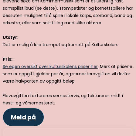
elevene søke om Kammermusikk som er et ukentlig fast
samspillstilbud (se dette). Trompetister og kornettspillere har
dessuten mulighet til å spille i lokale korps, storband, band og
orkestre, eller som solist i lag med ulike aktører.
Utstyr
:
Det er mulig å leie trompet og kornett på Kulturskolen.
Pris:
Se egen oversikt over kulturskolens priser her
. Merk at prisene
som er oppgitt gjelder per år, og semesteravgiften vil derfor
være halvparten av oppgitt beløp.
Elevavgiften faktureres semestervis, og faktureres midt i
høst- og vårsemesteret.
Meld på