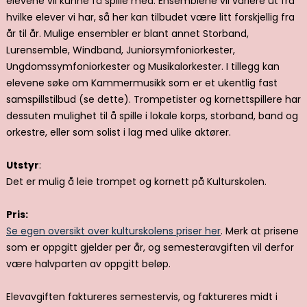
elevene vil kunne få spille med. Ensemblene vil variere ut fra
hvilke elever vi har, så her kan tilbudet være litt forskjellig fra
år til år. Mulige ensembler er blant annet Storband,
Lurensemble, Windband, Juniorsymfoniorkester,
Ungdomssymfoniorkester og Musikalorkester. I tillegg kan
elevene søke om Kammermusikk som er et ukentlig fast
samspillstilbud (se dette). Trompetister og kornettspillere har
dessuten mulighet til å spille i lokale korps, storband, band og
orkestre, eller som solist i lag med ulike aktører.
Utstyr
:
Det er mulig å leie trompet og kornett på Kulturskolen.
Pris:
Se egen oversikt over kulturskolens priser her
. Merk at prisene
som er oppgitt gjelder per år, og semesteravgiften vil derfor
være halvparten av oppgitt beløp.
Elevavgiften faktureres semestervis, og faktureres midt i