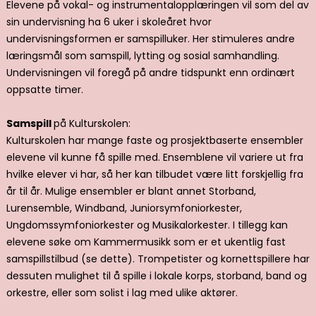
Elevene på vokal- og instrumentalopplæringen vil som del av
sin undervisning ha 6 uker i skoleåret hvor
undervisningsformen er samspilluker. Her stimuleres andre
læringsmål som samspill, lytting og sosial samhandling.
Undervisningen vil foregå på andre tidspunkt enn ordinært
oppsatte timer.
Samspill
på Kulturskolen:
Kulturskolen har mange faste og prosjektbaserte ensembler
elevene vil kunne få spille med. Ensemblene vil variere ut fra
hvilke elever vi har, så her kan tilbudet være litt forskjellig fra
år til år. Mulige ensembler er blant annet Storband,
Lurensemble, Windband, Juniorsymfoniorkester,
Ungdomssymfoniorkester og Musikalorkester. I tillegg kan
elevene søke om Kammermusikk som er et ukentlig fast
samspillstilbud (se dette). Trompetister og kornettspillere har
dessuten mulighet til å spille i lokale korps, storband, band og
orkestre, eller som solist i lag med ulike aktører.