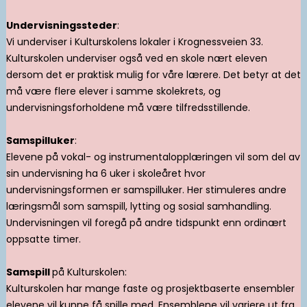
Undervisningssteder
:
Vi underviser i Kulturskolens lokaler i Krognessveien 33.
Kulturskolen underviser også ved en skole nært eleven
dersom det er praktisk mulig for våre lærere. Det betyr at det
må være flere elever i samme skolekrets, og
undervisningsforholdene må være tilfredsstillende.
Samspilluker
:
Elevene på vokal- og instrumentalopplæringen vil som del av
sin undervisning ha 6 uker i skoleåret hvor
undervisningsformen er samspilluker. Her stimuleres andre
læringsmål som samspill, lytting og sosial samhandling.
Undervisningen vil foregå på andre tidspunkt enn ordinært
oppsatte timer.
Samspill
på Kulturskolen:
Kulturskolen har mange faste og prosjektbaserte ensembler
elevene vil kunne få spille med. Ensemblene vil variere ut fra