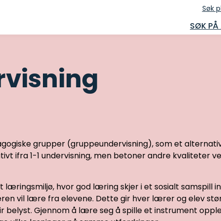
Søk p
SØK PÅ
visning
ogiske grupper (gruppeundervisning), som et alternativ ti
ativt ifra 1-1 undervisning, men betoner andre kvaliteter
æringsmiljø, hvor god læring skjer i et sosialt samspill in
en vil lære fra elevene. Dette gir hver lærer og elev størr
r belyst. Gjennom å lære seg å spille et instrument opplev