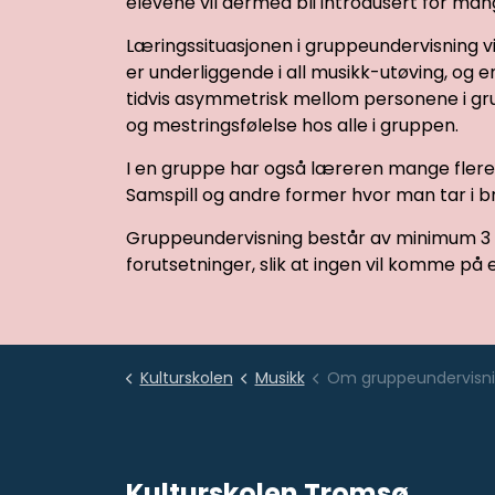
elevene vil dermed bli introdusert for man
Læringssituasjonen i gruppeundervisning v
er underliggende i all musikk-utøving, og e
tidvis asymmetrisk mellom personene i gru
og mestringsfølelse hos alle i gruppen.
I en gruppe har også læreren mange flere mu
Samspill og andre former hvor man tar i br
Gruppeundervisning består av minimum 3 e
forutsetninger, slik at ingen vil komme på
Kulturskolen
Musikk
Om gruppeundervisn
Kulturskolen Tromsø