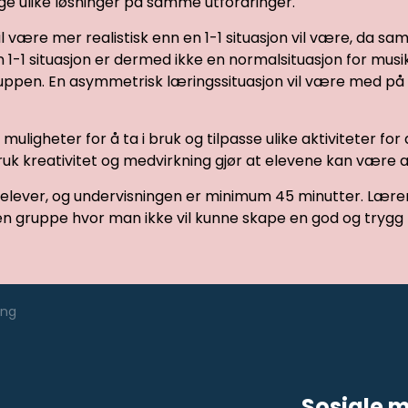
ge ulike løsninger på samme utfordringer.
il være mer realistisk enn en 1-1 situasjon vil være, da 
n 1-1 situasjon er dermed ikke en normalsituasjon for mus
ppen. En asymmetrisk læringssituasjon vil være med på å 
ligheter for å ta i bruk og tilpasse ulike aktiviteter for 
uk kreativitet og medvirkning gjør at elevene kan være a
lever, og undervisningen er minimum 45 minutter. Lærer
 en gruppe hvor man ikke vil kunne skape en god og trygg l
ing
Sosiale 