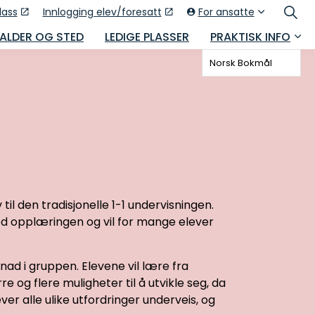
lass
Innlogging elev/foresatt
For ansatte
 ALDER OG STED
LEDIGE PLASSER
PRAKTISK INFO
Norsk Bokmål
l den tradisjonelle 1-1 undervisningen.
 ved opplæringen og vil for mange elever
nad i gruppen. Elevene vil lære fra
e og flere muligheter til å utvikle seg, da
er alle ulike utfordringer underveis, og