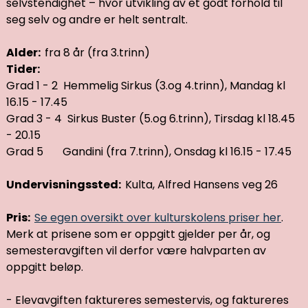
selvstendighet – hvor utvikling av et godt forhold til
seg selv og andre er helt sentralt.
Alder:
fra 8 år (fra 3.trinn)
Tider:
Grad 1 - 2 Hemmelig Sirkus (3.og 4.trinn), Mandag kl
16.15 - 17.45
Grad 3 - 4 Sirkus Buster (5.og 6.trinn), Tirsdag kl 18.45
- 20.15
Grad 5 Gandini (fra 7.trinn), Onsdag kl 16.15 - 17.45
Undervisningssted:
Kulta, Alfred Hansens veg 26
Pris:
Se egen oversikt over kulturskolens priser her
.
Merk at prisene som er oppgitt gjelder per år, og
semesteravgiften vil derfor være halvparten av
oppgitt beløp.
- Elevavgiften faktureres semestervis, og faktureres