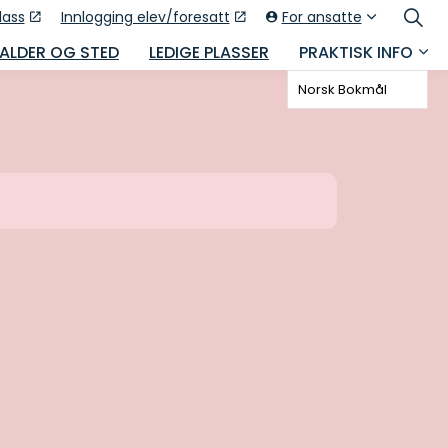
lass
Innlogging elev/foresatt
For ansatte
 ALDER OG STED
LEDIGE PLASSER
PRAKTISK INFO
Norsk Bokmål