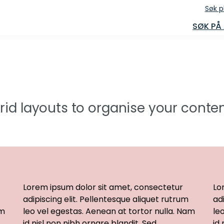
Søk p
SØK PÅ
rid layouts to organise your conte
Lorem ipsum dolor sit amet, consectetur
Lo
adipiscing elit. Pellentesque aliquet rutrum
ad
am
leo vel egestas. Aenean at tortor nulla. Nam
le
id nisl non nibh ornare blandit. Sed
id