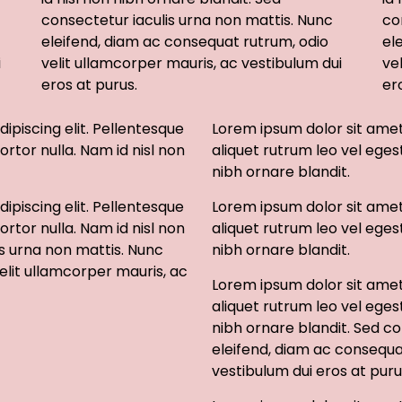
consectetur iaculis urna non mattis. Nunc
co
eleifend, diam ac consequat rutrum, odio
el
i
velit ullamcorper mauris, ac vestibulum dui
ve
eros at purus.
er
ipiscing elit. Pellentesque
Lorem ipsum dolor sit amet,
ortor nulla. Nam id nisl non
aliquet rutrum leo vel eges
nibh ornare blandit.
ipiscing elit. Pellentesque
Lorem ipsum dolor sit amet,
ortor nulla. Nam id nisl non
aliquet rutrum leo vel eges
is urna non mattis. Nunc
nibh ornare blandit.
elit ullamcorper mauris, ac
Lorem ipsum dolor sit amet,
aliquet rutrum leo vel eges
nibh ornare blandit. Sed co
eleifend, diam ac consequa
vestibulum dui eros at puru