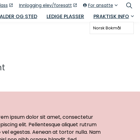
lass
Innlogging elev/foresatt
For ansatte
 ALDER OG STED
LEDIGE PLASSER
PRAKTISK INFO
Norsk Bokmål
nt
rem ipsum dolor sit amet, consectetur
ipiscing elit. Pellentesque aliquet rutrum
o vel egestas. Aenean at tortor nulla. Nam
 nisl non nibh ornare blandit. Sed