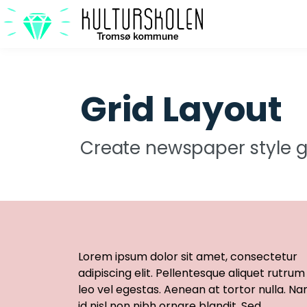
Grid Layout
Create newspaper style g
Lorem ipsum dolor sit amet, consectetur
adipiscing elit. Pellentesque aliquet rutrum
leo vel egestas. Aenean at tortor nulla. N
id nisl non nibh ornare blandit. Sed