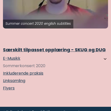
Summer concert 2020 english subtitles
Særskilt tilpasset opplæring - SKUG og DUG
E-Musikk
Sommerkonsert 2020
Inkluderende praksis
Linksamling
Flyers