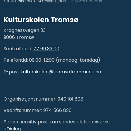
Kulturskolen
Særskilt tilpasset opplæring - SKUG og DUG
Sommerkonsert 2020
Kulturskolen Tromsø
Krognessvegen 33
9006 Tromsø
Sentralbord:
77 69 33 00
Telefontid: 09:00-12:00 (mandag-torsdag)
E-post
kulturskolen@tromso.kommune.no
Organisasjonsnummer: 940 101 808
Bedriftsnummer: 974 566 826
Personsensitiv post kan sendes elektronisk via
eDialog
.