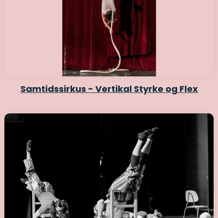
Samtidssirkus - Vertikal Styrke og Flex