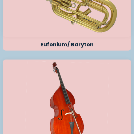
Eufonium/ Baryton