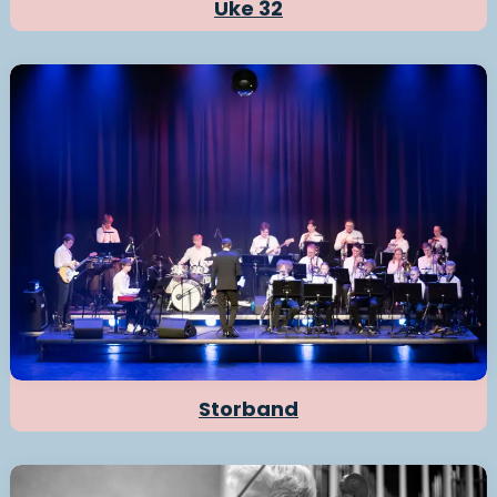
Uke 32
Storband