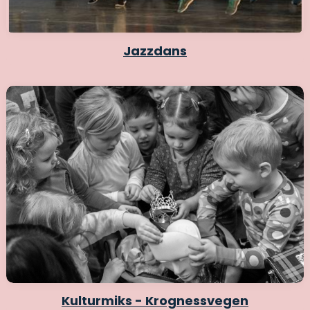
Jazzdans
Kulturmiks - Krognessvegen