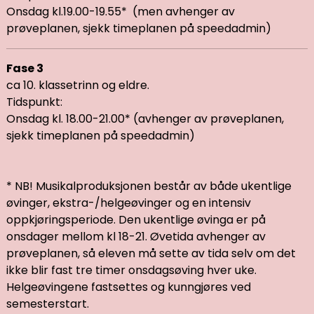
Onsdag kl.19.00-19.55*
(men avhenger av
prøveplanen, sjekk timeplanen på speedadmin)
Fase 3
ca 10. klassetrinn og eldre.
Tidspunkt:
Onsdag kl. 18.00-21.00* (avhenger av prøveplanen,
sjekk timeplanen på speedadmin)
* NB! Musikalproduksjonen består av både ukentlige
øvinger, ekstra-/helgeøvinger og en intensiv
oppkjøringsperiode. Den ukentlige øvinga er på
onsdager mellom kl 18-21. Øvetida avhenger av
prøveplanen, så eleven må sette av tida selv om det
ikke blir fast tre timer onsdagsøving hver uke.
Helgeøvingene fastsettes og kunngjøres ved
semesterstart.