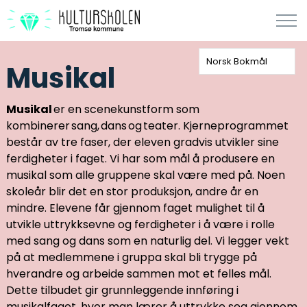
Norsk Bokmål
Musikal
Musikal
er en scenekunstform som
kombinerer
sang
,
dans
og
teater
. Kjerneprogrammet
består av tre faser, der eleven gradvis utvikler sine
ferdigheter i faget.
Vi har som mål å produsere en
musikal som alle gruppene skal være med på. Noen
skoleår blir det en stor produksjon, andre år en
mindre. Elevene får gjennom faget mulighet til å
utvikle uttrykksevne og ferdigheter i å være i rolle
med sang og dans som en naturlig del. Vi legger vekt
på at medlemmene i gruppa skal bli trygge på
hverandre og arbeide sammen mot et felles mål.
Dette tilbudet gir grunnleggende innføring i
musikalfaget, hvor man lærer å uttrykke seg gjennom