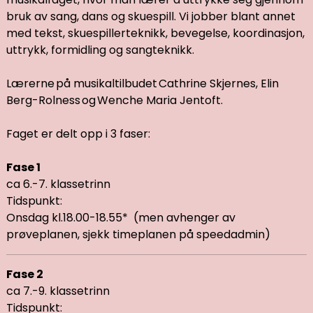
bruk av sang, dans og skuespill. Vi jobber blant annet
med tekst, skuespillerteknikk, bevegelse, koordinasjon,
uttrykk, formidling og sangteknikk.
Lærerne på musikaltilbudet Cathrine Skjernes, Elin
Berg-Rolness og Wenche Maria Jentoft.
Faget er delt opp i 3 faser:
Fase 1
ca 6.-7. klassetrinn
Tidspunkt:
Onsdag kl.18.00-18.55*
(men avhenger av
prøveplanen, sjekk timeplanen på speedadmin)
Fase 2
ca 7.-9. klassetrinn
Tidspunkt: