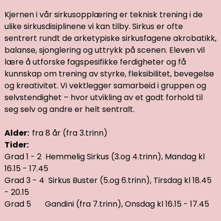
Kjernen i vår sirkusopplæring er teknisk trening i de
ulike sirkusdisiplinene vi kan tilby. Sirkus er ofte
sentrert rundt de arketypiske sirkusfagene akrobatikk,
balanse, sjonglering og uttrykk på scenen. Eleven vil
lære å utforske fagspesifikke ferdigheter og få
kunnskap om trening av styrke, fleksibilitet, bevegelse
og kreativitet. Vi vektlegger samarbeid i gruppen og
selvstendighet – hvor utvikling av et godt forhold til
seg selv og andre er helt sentralt.
Alder:
fra 8 år (fra 3.trinn)
Tider:
Grad 1 - 2 Hemmelig Sirkus (3.og 4.trinn), Mandag kl
16.15 - 17.45
Grad 3 - 4 Sirkus Buster (5.og 6.trinn), Tirsdag kl 18.45
- 20.15
Grad 5 Gandini (fra 7.trinn), Onsdag kl 16.15 - 17.45