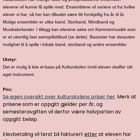
elevene vil kunne få spille med. Ensemblene vil variere ut fra hvilke
elever vi har, så her kan tilbudet være litt forskjellig fra år til år.
Mulige ensembler er ulike band, Storband, Windband og
Musikalorkester. I tillegg kan elevene søke om Kammermusikk som
er et ukentlig fast samspillstilbud (se dette). Bassister har dessuten
mulighet til å spille i lokale band, storband og andre ensembler.
Utstyr
:
Det er mulig å leie el-bass på Kulturskolen inntil eleven skaffer sitt
eget instrument.
Pris:
Se egen oversikt over kulturskolens priser her
. Merk at
prisene som er oppgitt gjelder per år, og
semesteravgiften vil derfor være halvparten av
oppgitt beløp.
Elevbetaling vil først bli fakturert
etter
at eleven har