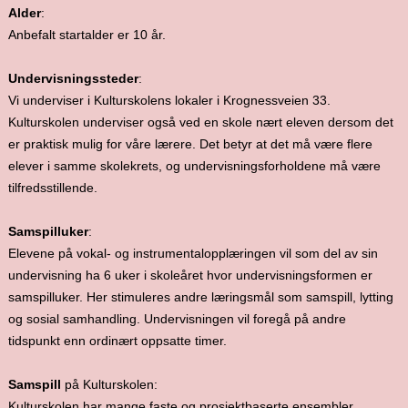
Alder
:
Anbefalt startalder er 10 år.
Undervisningssteder
:
Vi underviser i Kulturskolens lokaler i Krognessveien 33.
Kulturskolen underviser også ved en skole nært eleven dersom det
er praktisk mulig for våre lærere. Det betyr at det må være flere
elever i samme skolekrets, og undervisningsforholdene må være
tilfredsstillende.
Samspilluker
:
Elevene på vokal- og instrumentalopplæringen vil som del av sin
undervisning ha 6 uker i skoleåret hvor undervisningsformen er
samspilluker. Her stimuleres andre læringsmål som samspill, lytting
og sosial samhandling. Undervisningen vil foregå på andre
tidspunkt enn ordinært oppsatte timer.
Samspill
på Kulturskolen:
Kulturskolen har mange faste og prosjektbaserte ensembler