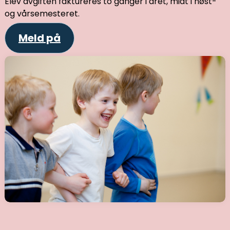
Elev avgiften faktureres to ganger i året, midt i høst-
og vårsemesteret.
Meld på