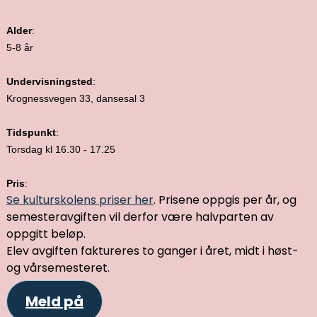
Alder
:
5-8 år
Undervisningsted
:
Krognessvegen 33, dansesal 3
Tidspunkt
:
Torsdag kl 16.30 - 17.25
Pris
:
Se kulturskolens priser her
. Prisene oppgis per år, og
semesteravgiften vil derfor være halvparten av
oppgitt beløp.
Elev avgiften faktureres to ganger i året, midt i høst-
og vårsemesteret.
Meld på