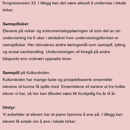
Krognessveien 33. I tillegg kan det være aktuelt å undervise i lokale
kirker.
Samspilluker
:
Elevene på vokal- og instrumentalopplæringen vil som del av sin
undervisning ha 6 uker i skoleåret hvor undervisningsformen er
samspilluker. Her stimuleres andre læringsmål som samspill, lytting
og sosial samhandling. Undervisningen vil foregå på andre
tidspunkt enn ordinært oppsatte timer.
Samspill
på Kulturskolen:
Kulturskolen har mange faste og prosjektbaserte ensembler
elevene vil kunne få spille med. Ensemblene vil variere ut fra hvilke
elever vi har, så her kan tilbudet være litt forskjellig fra år til år.
Utstyr
:
Vi anbefaler at eleven har et piano hjemme å øve på. I tillegg kan
eleven få avtale om å øve i lokale kirker.