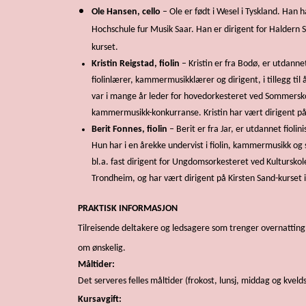
Ole Hansen, cello
– Ole er født i Wesel i Tyskland. Han 
Hochschule fur Musik Saar. Han er dirigent for Haldern St
kurset.
Kristin Reigstad, fiolin
– Kristin er fra Bodø, er utdanne
fiolinlærer, kammermusikklærer og dirigent, i tillegg til
var i mange år leder for hovedorkesteret ved Sommersko
kammermusikk-konkurranse. Kristin har vært dirigent på K
Berit Fonnes, fiolin
– Berit er fra Jar, er utdannet fiolin
Hun har i en årekke undervist i fiolin, kammermusikk og
bl.a. fast dirigent for Ungdomsorkesteret ved Kultursko
Trondheim, og har vært dirigent på Kirsten Sand-kurset i
PRAKTISK INFORMASJON
Tilreisende deltakere og ledsagere som trenger overnatting
om ønskelig.
Måltider:
Det serveres felles måltider (frokost, lunsj, middag og kvelds
Kursavgift: