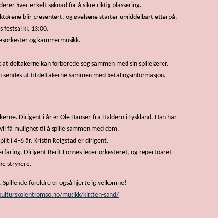
erer hver enkelt søknad for å sikre riktig plassering.
ktørene blir presentert, og øvelsene starter umiddelbart etterpå.
festsal kl. 13:00.
fellesorkester og kammermusikk.
ik at deltakerne kan forberede seg sammen med sin spillelærer.
n sendes ut til deltakerne sammen med betalingsinformasjon.
kerne. Dirigent i år er Ole Hansen fra Haldern i Tyskland. Han har
 vil få mulighet til å spille sammen med dem.
lt i 4–6 år. Kristin Reigstad er dirigent.
erfaring. Dirigent Berit Fonnes leder orkesteret, og repertoaret
ke strykere.
s. Spillende foreldre er også hjertelig velkomne!
ulturskolentromso.no/musikk/kirsten-sand/