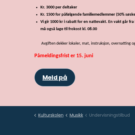
Kr. 3000 per deltaker
Kr. 1500 for påfølgende familiemedlemmer (50% søske
Vi gir 1000 kr i rabatt for en nattevakt. En vakt går fr
må også lage til frokost kl. 08.00
Avgiften dekker lokaler, mat, instruksjon, overnatting o
Påmeldingsfrist er 15. juni
Meld på
Kulturskolen
Musikk
Undervisningstilbud