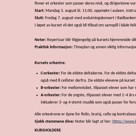
finner et orkester som passer deres nivå, og dirigentene vurd
S
tart:
Mandag 3. august kl. 11:00, oppmøte i aulaen. Instru
Slutt:
Fredag 7. august med avslutningskonsert i Rødbankens 
I løpet av kurset vil det også bli tilbud om samspill i både 
Noter:
Repertoar blir tilgjengelig på kursets hjemmeside sl
Praktisk informasjon:
Timeplan og annen viktig informasjo
Kursets orkestre:
C-orkester:
For de eldste deltakerne. For de eldste delta
også med 8 cellister derfra. De eldste elevene på kurset
B-orkester:
For mellomnivået, tilpasset elever som har spi
A-orkester:
For de yngste, tilpasset elever med 1–4 års 
inkluderer 3- og 4-stemt musikk som også passer for fers
Alle orkestrene er åpne for fiolin, bratsj, cello og kontrabas
Sjekk stemmene dine:
Noter blir lagt ut her:
https://www.k
KURSHOLDERE