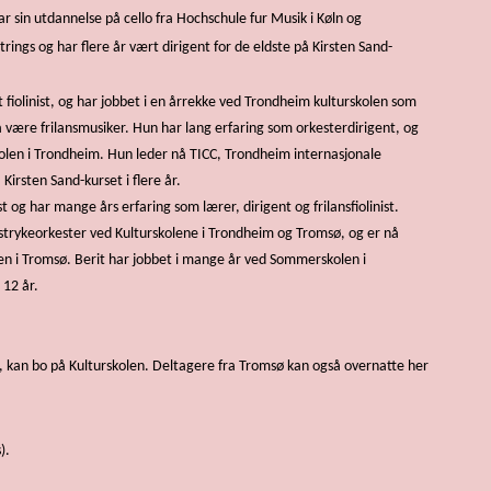
har sin utdannelse på cello fra Hochschule fur Musik i Køln og
rings og har flere år vært dirigent for de eldste på Kirsten Sand-
t fiolinist, og har jobbet i en årrekke ved Trondheim kulturskolen som
 å være frilansmusiker. Hun har lang erfaring som orkesterdirigent, og
len i Trondheim. Hun leder nå TICC, Trondheim internasjonale
irsten Sand-kurset i flere år.
ist og har mange års erfaring som lærer, dirigent og frilansfiolinist.
 strykeorkester ved Kulturskolene i Trondheim og Tromsø, og er nå
len i Tromsø. Berit har jobbet i mange år ved Sommerskolen i
 12 år.
, kan bo på Kulturskolen. Deltagere fra Tromsø kan også overnatte her
).