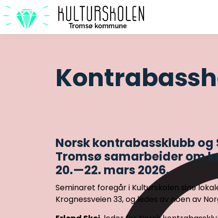
Kontrabassh
Norsk kontrabassklubb og 
Tromsø samarbeider om ko
20.—22. mars 2026.
Seminaret foregår i Kulturskolen sine lokal
Krognessveien 33, og ledes av noen av Nor