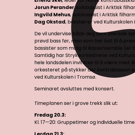
Erlend Skei
, leder for Norsk kontrabasskl
Jorun Perander
, solobassist i Arktisk fi
Ingvild Mehus
, solobassist i Arktisk filha
Dag Okstad
, basslærer ved Kulturskolen
De vil undervise både deg som allerede spi
prøvd bass før, men som har lyst til å prøv
bassister som mulig til Bassensemble (el-
Samtidig har Strykeorkestrene ved Kulturs
hele landsdelen inviteres til å være med.
orkesteret på stykker der kontrabassen er
ved Kulturskolen i Tromsø.
Seminaret avsluttes med konsert.
Timeplanen ser i grove trekk slik ut:
Fredag 20.3:
Kl. 17—20: Gruppetimer og individuelle tim
Lørdag 21.3: