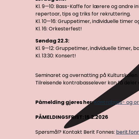
Kl. 9—10: Bass-Kaffe for lærere og andre 
repertoar, tips og triks for rekruttering.
Kl. 10—16: Gruppetimer, individuelle timer o
Kl. 16: Orkesterfest!
Søndag 22.3:
Kl. 9—12: Gruppetimer, individuelle timer, 
Kl. 13:30: Konsert!
Seminaret og overnatting på Kulturskolen
Tilreisende kontrabasselever kan få deler
Påmelding gjøres her
:
Kontrabass- og ork
PÅMELDINGSFRIST: 15.2.2026
Spørsmål? Kontakt Berit Fonnes:
berit.fo