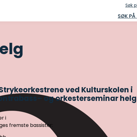
Søk p
SØK PÅ
elg
Strykeorkestrene ved Kulturskolen i
ntrabass– og orkesterseminar hel
er i
ges fremste bassister: