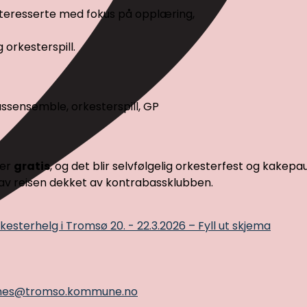
interesserte med fokus på opplæring,
g orkesterspill.
bassensemble, orkesterspill, GP
 er
gratis
, og det blir selvfølgelig orkesterfest og kakepa
 av reisen dekket av kontrabassklubben.
esterhelg i Tromsø 20. - 22.3.2026 – Fyll ut skjema
nnes@tromso.kommune.no