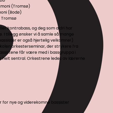
ubb
lharmoni (Tromsø)
rmoni (Bodø)
 i Tromsø
ller kontrabass, og deg som aldri har
e. I tillegg ønsker vi å samle så mange
bassister er også hjertelig velkomne!)
kolen orkesterseminar, der strykere fra
 Bassistene får være med i bassgruppa i
 helt sentral. Orkestrene ledes av lærerne
er for nye og viderekomne bassister