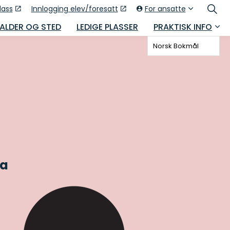
lass
Innlogging elev/foresatt
For ansatte
 ALDER OG STED
LEDIGE PLASSER
PRAKTISK INFO
Norsk Bokmål
ga