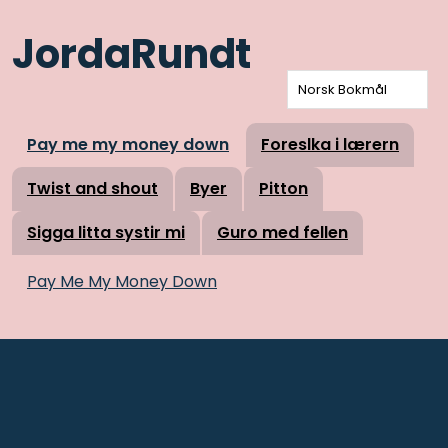
JordaRundt
Norsk Bokmål
Pay me my money down
Foreslka i lærern
Twist and shout
Byer
Pitton
Sigga litta systir mi
Guro med fellen
Pay Me My Money Down