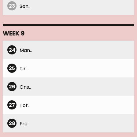
23
Søn..
WEEK 9
24
Man..
25
Tir..
26
Ons..
27
Tor..
28
Fre..