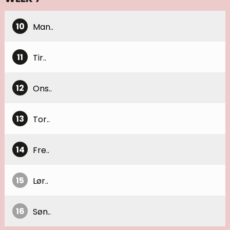
10
Man..
11
Tir..
12
Ons..
13
Tor..
14
Fre..
15
Lør..
16
Søn..