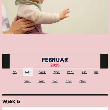
FEBRUAR
2025
jan
.
mar
.
apr
.
mai
.
jun
.
jul
.
feb
.
aug
.
sep
.
okt
.
nov
.
des
.
WEEK 5