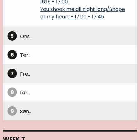
16:15
-
17:00
You shook me all night long/Shape
of my heart
-
17:00
-
17:45
5
Ons..
6
Tor..
7
Fre..
8
Lør..
9
Søn..
WEEK 7