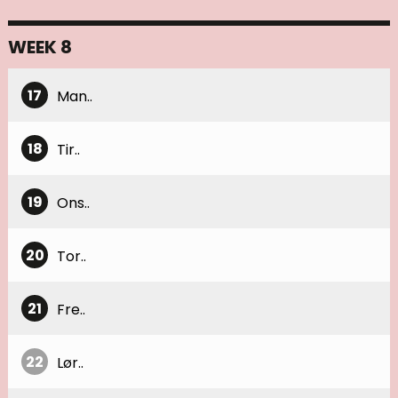
WEEK 8
17
Man..
18
Tir..
19
Ons..
20
Tor..
21
Fre..
22
Lør..