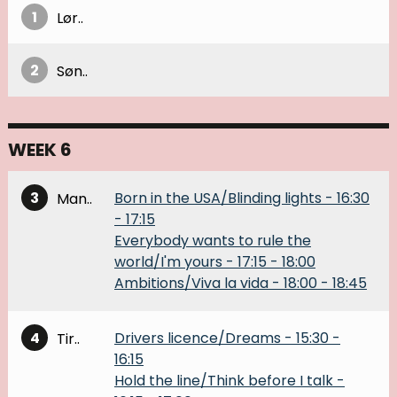
1
Lør..
2
Søn..
WEEK 6
3
Born in the USA/Blinding lights
-
16:30
Man..
-
17:15
Everybody wants to rule the
world/I'm yours
-
17:15
-
18:00
Ambitions/Viva la vida
-
18:00
-
18:45
4
Drivers licence/Dreams
-
15:30
-
Tir..
16:15
Hold the line/Think before I talk
-