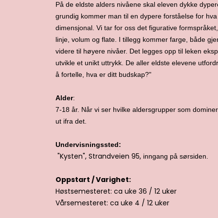
På de eldste alders nivåene skal eleven dykke dypere
grundig kommer man til en dypere forståelse for hva 
dimensjonal. Vi tar for oss det figurative formspråket
linje, volum og flate. I tillegg kommer farge, både 
videre til høyere nivåer. Det legges opp til leken ek
utvikle et unikt uttrykk. De aller eldste elevene utfor
å fortelle, hva er ditt budskap?"
Alder
:
7-18 år. Når vi ser hvilke aldersgrupper som dominer
ut ifra det.
Undervisningssted:
"Kysten", Strandveien 95,
inngang på sørsiden.
Oppstart / Varighet:
Høstsemesteret: ca uke 36 / 12 uker
Vårsemesteret: ca uke 4 / 12 uker