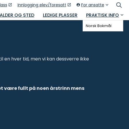
lass
Innlogging elev/foresatt
For ansatte
 ALDER OG STED
LEDIGE PLASSER
PRAKTISK INFO
Norsk Bokmål
til en hver tid, men vi kan dessverre ikke
et være fullt på noen årstrinn mens