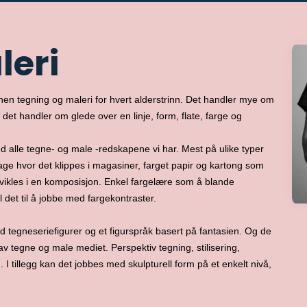
leri
nen tegning og maleri for hvert alderstrinn. Det handler mye om
 det handler om glede over en linje, form, flate, farge og
 alle tegne- og male -redskapene vi har. Mest på ulike typer
age hvor det klippes i magasiner, farget papir og kartong som
utvikles i en komposisjon. Enkel fargelære som å blande
l det til å jobbe med fargekontraster.
d tegneseriefigurer og et figurspråk basert på fantasien. Og de
v tegne og male mediet. Perspektiv tegning, stilisering,
 tillegg kan det jobbes med skulpturell form på et enkelt nivå,