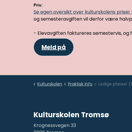
Pris:
Se egen oversikt over kulturskolens priser
og semesteravgiften vil derfor være halvp
- Elevavgiften faktureres semestervis, og 
Meld på
Kulturskolen
Praktisk info
Ledige plasser (1
Kulturskolen Tromsø
Krognessvegen 33