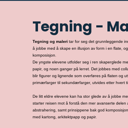
Tegning - Ma
Tegning og maleri
tar for seg det grunnleggende in
å jobbe med å skape en illusjon av form i en flate, og
komposisjon.
De yngste elevene utfolder seg i ren skaperglede med
papir, og noen ganger på lerret. Det jobbes med coll
blir figurer og lignende som overføres på flaten og 
primærfarger til sekundærfarger, utvides etter hvert ti
De litt eldre elevene kan ha stor glede av å jobbe me
starter reisen mot å forstå den mer avanserte delen a
abstrahering, samt prinsippene bak god komposisjon. I
med kartong, arkitektpapp og papir.