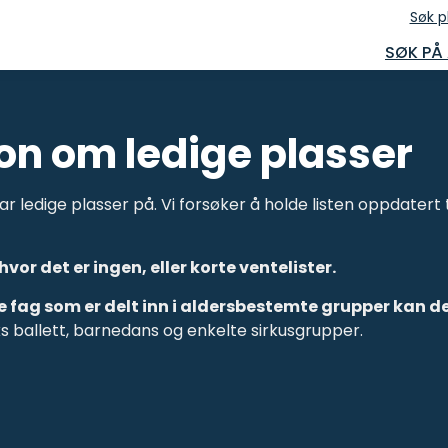
Søk p
SØK PÅ
on om ledige plasser
har ledige plasser på. Vi forsøker å holde listen oppdatert 
or det er ingen, eller korte ventelister.
e fag som er delt inn i aldersbestemte grupper kan d
ks ballett, barnedans og enkelte sirkusgrupper.