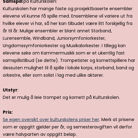
Samspill
på Kulturskolen:
Kulturskolen har mange faste og prosjektbaserte ensembler
elevene vil kunne få spille med. Ensemblene vil variere ut fra
hvilke elever vi har, så her kan tilbudet være litt forskjellig fra
år til år. Mulige ensembler er blant annet Storband,
Lurensemble, Windband, Juniorsymfoniorkester,
Ungdomssymfoniorkester og Musikalorkester. I tillegg kan
elevene søke om Kammermusikk som er et ukentlig fast
samspillstilbud (se dette). Trompetister og kornettspillere har
dessuten mulighet til å spille i lokale korps, storband, band og
orkestre, eller som solist i lag med ulike aktører.
Utstyr
:
Det er mulig å leie trompet og kornett på Kulturskolen.
Pris:
Se egen oversikt over kulturskolens priser her
. Merk at prisene
som er oppgitt gjelder per år, og semesteravgiften vil derfor
være halvparten av oppgitt beløp.