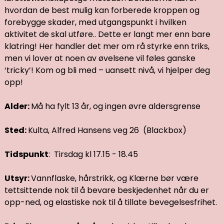
hvordan de best mulig kan forberede kroppen og
forebygge skader, med utgangspunkt i hvilken
aktivitet de skal utføre.. Dette er langt mer enn bare
klatring! Her handler det mer om rå styrke enn triks,
men vi lover at noen av øvelsene vil føles ganske
‘tricky’! Kom og bli med – uansett nivå, vi hjelper deg
opp!
Alder:
Må ha fylt 13 år, og ingen øvre aldersgrense
Sted:
Kulta, Alfred Hansens veg 26 (Blackbox)
Tidspunkt
: Tirsdag kl 17.15 - 18.45
Utsyr:
Vannflaske, hårstrikk, og Klærne bør være
tettsittende nok til å bevare beskjedenhet når du er
opp-ned, og elastiske nok til å tillate bevegelsesfrihet.